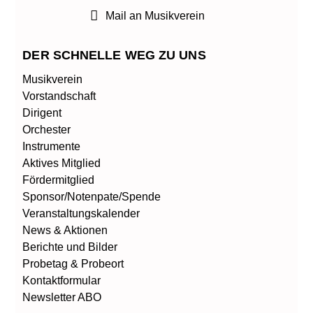
b
e
t
Mail an Musikverein
o
d
e
o
i
r
k
n
DER SCHNELLE WEG ZU UNS
Musikverein
Vorstandschaft
Dirigent
Orchester
Instrumente
Aktives Mitglied
Fördermitglied
Sponsor/Notenpate/Spende
Veranstaltungskalender
News & Aktionen
Berichte und Bilder
Probetag & Probeort
Kontaktformular
Newsletter ABO