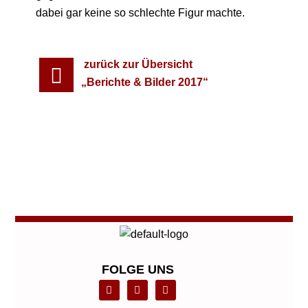
dabei gar keine so schlechte Figur machte.
zurück zur Übersicht
„Berichte & Bilder 2017“
←
Vorheriger Beitrag
Nächster Beitrag
→
FOLGE UNS
F
L
T
a
i
w
c
n
i
e
k
t