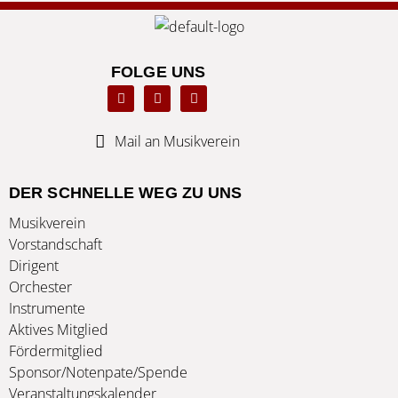
FOLGE UNS
F
L
T
a
i
w
c
n
i
e
k
t
b
e
t
Mail an Musikverein
o
d
e
o
i
r
k
n
DER SCHNELLE WEG ZU UNS
Musikverein
Vorstandschaft
Dirigent
Orchester
Instrumente
Aktives Mitglied
Fördermitglied
Sponsor/Notenpate/Spende
Veranstaltungskalender