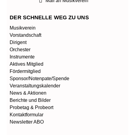
Mail an Musikverein
o
d
e
o
i
r
k
n
DER SCHNELLE WEG ZU UNS
Musikverein
Vorstandschaft
Dirigent
Orchester
Instrumente
Aktives Mitglied
Fördermitglied
Sponsor/Notenpate/Spende
Veranstaltungskalender
News & Aktionen
Berichte und Bilder
Probetag & Probeort
Kontaktformular
Newsletter ABO