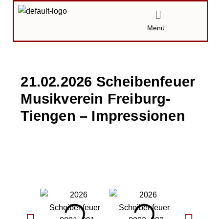
Zum
Menü
Inhalt
Menü
springen
21.02.2026 Scheibenfeuer
Musikverein Freiburg-
Tiengen – Impressionen
Von
Karin
/
06.03.2026