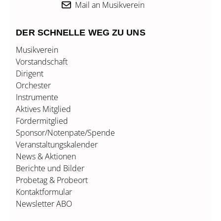
Mail an Musikverein
o
d
e
o
i
r
k
n
DER SCHNELLE WEG ZU UNS
Musikverein
Vorstandschaft
Dirigent
Orchester
Instrumente
Aktives Mitglied
Fördermitglied
Sponsor/Notenpate/Spende
Veranstaltungskalender
News & Aktionen
Berichte und Bilder
Probetag & Probeort
Kontaktformular
Newsletter ABO