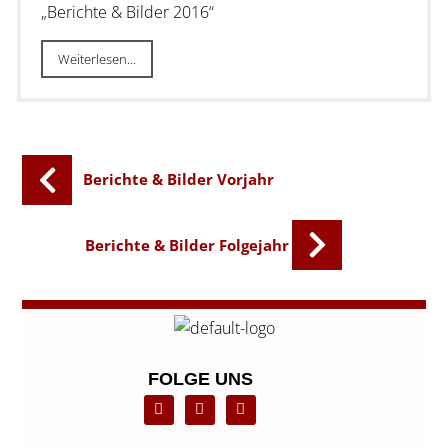
„Berichte & Bilder 2016“
Weiterlesen…
Berichte & Bilder Vorjahr
Berichte & Bilder Folgejahr
FOLGE UNS
F
L
T
a
i
w
c
n
i
e
k
t
b
e
t