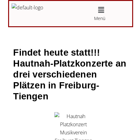
Zum
Menü
Inhalt
Menü
springen
Findet heute statt!!!
Hautnah-Platzkonzerte an
drei verschiedenen
Plätzen in Freiburg-
Tiengen
Von
Karin
/
01.06.2026