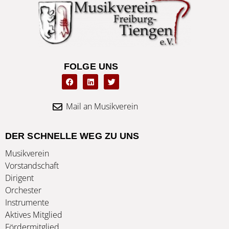
des
Musikverein
Freiburg-
Tiengen
FOLGE UNS
F
L
T
a
i
w
c
n
i
e
k
t
b
e
t
Mail an Musikverein
o
d
e
o
i
r
k
n
DER SCHNELLE WEG ZU UNS
Musikverein
Vorstandschaft
Dirigent
Orchester
Instrumente
Aktives Mitglied
Fördermitglied