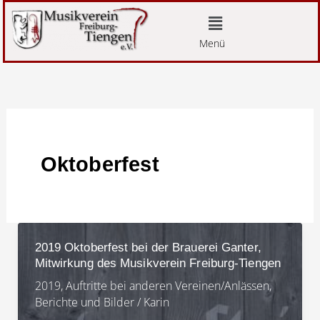
Zum
Menü
Inhalt
Menü
springen
Oktoberfest
2019 Oktoberfest bei der Brauerei Ganter,
Mitwirkung des Musikverein Freiburg-Tiengen
2019
,
Auftritte bei anderen Vereinen/Anlässen
,
Berichte und Bilder
/
Karin