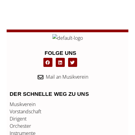
←
Vorheriger Beitrag
Nächster Beitrag
→
FOLGE UNS
F
L
T
a
i
w
c
n
i
e
k
t
b
e
t
Mail an Musikverein
o
d
e
o
i
r
k
n
DER SCHNELLE WEG ZU UNS
Musikverein
Vorstandschaft
Dirigent
Orchester
Instrumente