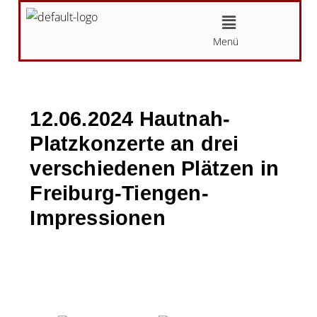
Zum
Menü
Inhalt
Menü
springen
12.06.2024 Hautnah-
Platzkonzerte an drei
verschiedenen Plätzen in
Freiburg-Tiengen-
Impressionen
Von
Karin
/
12.06.2024