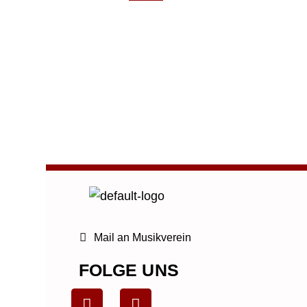
←
Vorheriger Beitrag
Mail an Musikverein
FOLGE UNS
F
T
L