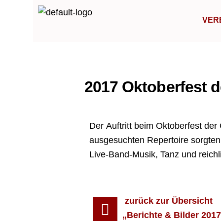
Zum
Inhalt
VER
springen
2017 Oktoberfest d
Von
Karin
/
01.10.2017
Der Auftritt beim Oktoberfest der 
ausgesuchten Repertoire sorgten
Live-Band-Musik, Tanz und reichli
zurück zur Übersicht
„Berichte & Bilder 2017