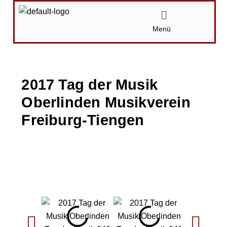
Zum
Menü
Inhalt
Menü
springen
2017 Tag der Musik
Oberlinden Musikverein
Freiburg-Tiengen
Von
Karin
/
22.07.2017