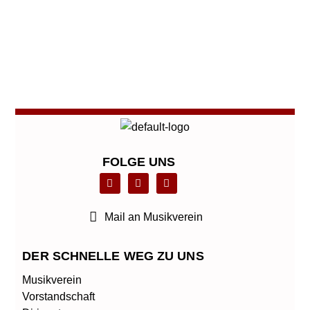
←
Vorheriger Beitrag
Nächster Beitrag
→
FOLGE UNS
F
L
T
a
i
w
c
n
i
e
k
t
b
e
t
Mail an Musikverein
o
d
e
o
i
r
k
n
DER SCHNELLE WEG ZU UNS
Musikverein
Vorstandschaft