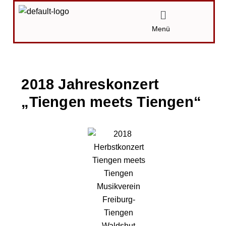
Zum
Menü
Inhalt
Menü
springen
2018 Jahreskonzert
„Tiengen meets Tiengen“
Von
Ronja Zirm
/
17.11.2018