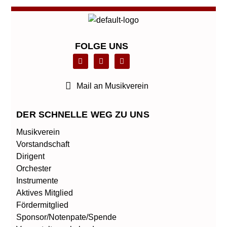
FOLGE UNS
F
L
T
a
i
w
c
n
i
e
k
t
b
e
t
Mail an Musikverein
o
d
e
o
i
r
k
n
DER SCHNELLE WEG ZU UNS
Musikverein
Vorstandschaft
Dirigent
Orchester
Instrumente
Aktives Mitglied
Fördermitglied
Sponsor/Notenpate/Spende