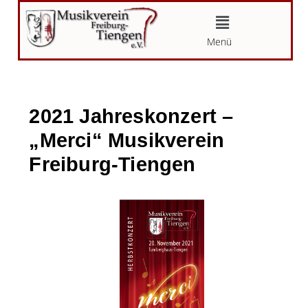
Zum
Menü
Inhalt
Menü
springen
2021 Jahreskonzert –
„Merci“ Musikverein
Freiburg-Tiengen
Von
Ronja Zirm
/
20.11.2021