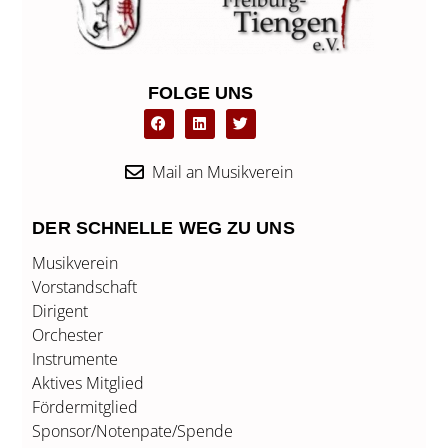
FOLGE UNS
F
L
T
a
i
w
c
n
i
e
k
t
b
e
t
Mail an Musikverein
o
d
e
o
i
r
k
n
DER SCHNELLE WEG ZU UNS
Musikverein
Vorstandschaft
Dirigent
Orchester
Instrumente
Aktives Mitglied
Fördermitglied
Sponsor/Notenpate/Spende