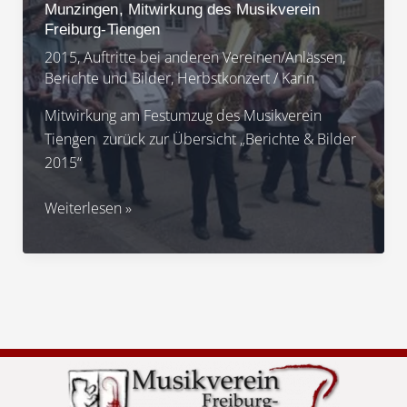
Freiburg-
Munzingen, Mitwirkung des Musikverein
Tiengen
Freiburg-Tiengen
2015
,
Auftritte bei anderen Vereinen/Anlässen
,
Berichte und Bilder
,
Herbstkonzert
/
Karin
Mitwirkung am Festumzug des Musikverein
Tiengen zurück zur Übersicht „Berichte & Bilder
2015“
2015
Weiterlesen »
150-
jähriges
Jubiläum
Winzerkapelle
Munzingen,
Mitwirkung
des
Musikverein