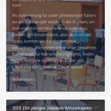
Karin
Als Vorbereitung für unser Jahreskonzert fuhren
wir auch dieses Jahr wieder in die Vogesen, um
dort ungestört ein Wochenende proben zu
können. Mit Konzentration, aber auch mit viel
Spass, konnten wir das Konzert ideal
vorbereiten. Wie immer sorgte unser bewährtes
Küchenteam für kulinarische Highlights. Vielen
herzlichen Dank nochmals an Walter und
Claudia für das grandiose Essen! zurück
2015
Weiterlesen »
Probenwochenende
in
Orbey
Musikverein
2015 150-jähriges Jubiläum Winzerkapelle