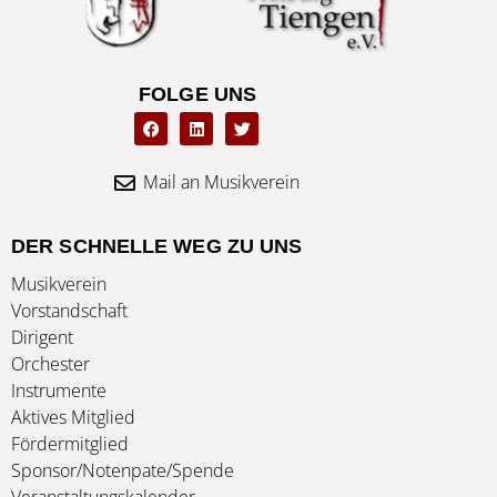
Freiburg-
Tiengen
FOLGE UNS
F
L
T
a
i
w
c
n
i
e
k
t
b
e
t
Mail an Musikverein
o
d
e
o
i
r
k
n
DER SCHNELLE WEG ZU UNS
Musikverein
Vorstandschaft
Dirigent
Orchester
Instrumente
Aktives Mitglied
Fördermitglied
Sponsor/Notenpate/Spende