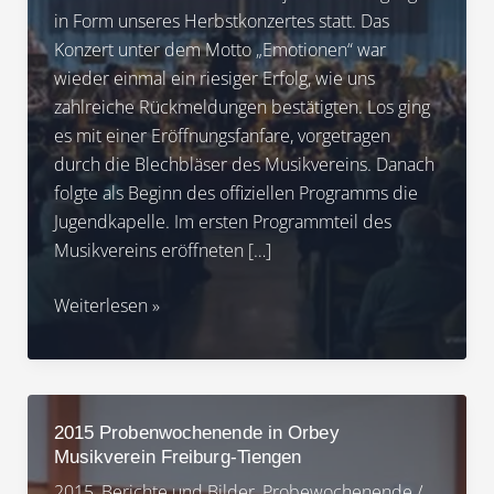
in Form unseres Herbstkonzertes statt. Das
Konzert unter dem Motto „Emotionen“ war
wieder einmal ein riesiger Erfolg, wie uns
zahlreiche Rückmeldungen bestätigten. Los ging
es mit einer Eröffnungsfanfare, vorgetragen
durch die Blechbläser des Musikvereins. Danach
folgte als Beginn des offiziellen Programms die
Jugendkapelle. Im ersten Programmteil des
Musikvereins eröffneten […]
2015
Weiterlesen »
Herbstkonzert
„Emotionen“
Musikverein
Freiburg-
2015 Probenwochenende in Orbey
Tiengen
Musikverein Freiburg-Tiengen
2015
,
Berichte und Bilder
,
Probewochenende
/