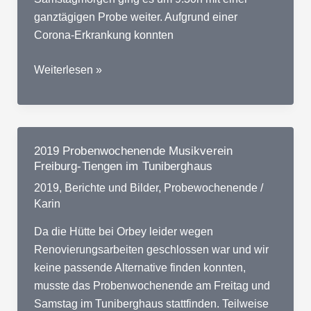
ganztägigen Probe weiter. Aufgrund einer
Corona-Erkrankung konnten
2022
Weiterlesen »
Probewochenende
Tuniberghaus
Musikverein
Freiburg-
2019 Probenwochenende Musikverein
Tiengen
Freiburg-Tiengen im Tuniberghaus
2019
,
Berichte und Bilder
,
Probewochenende
/
Karin
Da die Hütte bei Orbey leider wegen
Renovierungsarbeiten geschlossen war und wir
keine passende Alternative finden konnten,
musste das Probenwochenende am Freitag und
Samstag im Tuniberghaus stattfinden. Teilweise