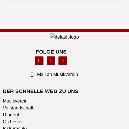
Orbey
Musikverein
Freiburg-
Tiengen
FOLGE UNS
F
L
T
a
i
w
c
n
i
e
k
t
b
e
t
Mail an Musikverein
o
d
e
o
i
r
k
n
DER SCHNELLE WEG ZU UNS
Musikverein
Vorstandschaft
Dirigent
Orchester
Instrumente