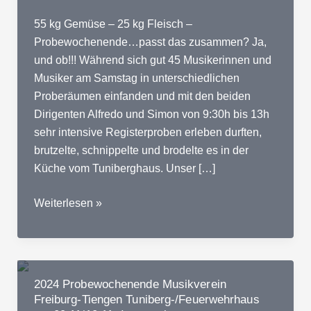
55 kg Gemüse – 25 kg Fleisch –
Probewochenende…passt das zusammen? Ja,
und ob!!! Während sich gut 45 Musikerinnen und
Musiker am Samstag in unterschiedlichen
Proberäumen einfanden und mit den beiden
Dirigenten Alfredo und Simon von 9:30h bis 13h
sehr intensive Registerproben erleben durften,
brutzelte, schnippelte und brodelte es in der
Küche vom Tuniberghaus. Unser […]
2025
Weiterlesen »
Probewochenende
Musikverein
Freiburg-
Tiengen
2024 Probewochenende Musikverein
am
Freiburg-Tiengen Tuniberg-/Feuerwehrhaus
18.10/19.10