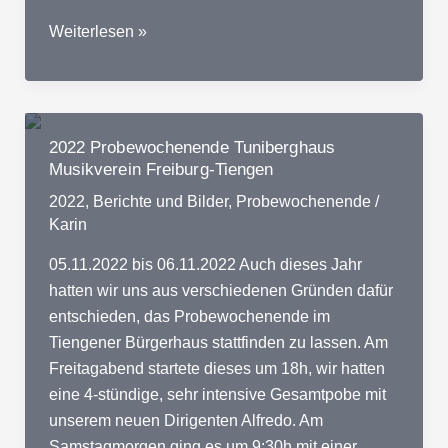
2023
Weiterlesen »
Probewochenende
Musikverein
Freiburg-
Tiengen
2022 Probewochenende Tuniberghaus
Musikverein Freiburg-Tiengen
2022
,
Berichte und Bilder
,
Probewochenende
/
Karin
05.11.2022 bis 06.11.2022 Auch dieses Jahr
hatten wir uns aus verschiedenen Gründen dafür
entschieden, das Probewochenende im
Tiengener Bürgerhaus stattfinden zu lassen. Am
Freitagabend startete dieses um 18h, wir hatten
eine 4-stündige, sehr intensive Gesamtpobe mit
unserem neuen Dirigenten Alfredo. Am
Samstagmorgen ging es um 9:30h mit einer