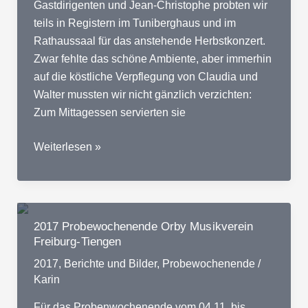
Gastdirigenten und Jean-Christophe probten wir
teils in Registern im Tuniberghaus und im
Rathaussaal für das anstehende Herbstkonzert.
Zwar fehlte das schöne Ambiente, aber immerhin
auf die köstliche Verpflegung von Claudia und
Walter mussten wir nicht gänzlich verzichten:
Zum Mittagessen servierten sie
2021
Weiterlesen »
Probenwochenende
Musikverein
Freiburg-
Tiengen
2017 Probewochenende Orby Musikverein
im
Freiburg-Tiengen
Tuniberghaus
2017
,
Berichte und Bilder
,
Probewochenende
/
Karin
Für das Probenwochenende vom 04.11. bis