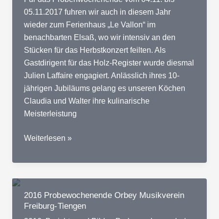
05.11.2017 fuhren wir auch in diesem Jahr
wieder zum Ferienhaus „Le Vallon“ im
benachbarten Elsaß, wo wir intensiv an den
Stücken für das Herbstkonzert feilten. Als
Gastdirigent für das Holz-Register wurde diesmal
Julien Laffaire engagiert. Anlässlich ihres 10-
jährigen Jubiläums gelang es unseren Köchen
Claudia und Walter ihre kulinarische
Meisterleistung
2017
Weiterlesen »
Probewochenende
Orby
Musikverein
Freiburg-
2016 Probewochenende Orbey Musikverein
Tiengen
Freiburg-Tiengen