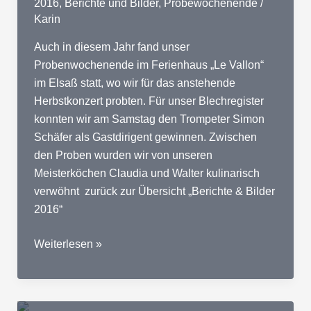
2016
,
Berichte und Bilder
,
Probewochenende
/
Karin
Auch in diesem Jahr fand unser
Probenwochenende im Ferienhaus „Le Vallon“
im Elsaß statt, wo wir für das anstehende
Herbstkonzert probten. Für unser Blechregister
konnten wir am Samstag den Trompeter Simon
Schäfer als Gastdirigent gewinnen. Zwischen
den Proben wurden wir von unseren
Meisterköchen Claudia und Walter kulinarisch
verwöhnt zurück zur Übersicht „Berichte & Bilder
2016“
2016
Weiterlesen »
Probewochenende
Orbey
Musikverein