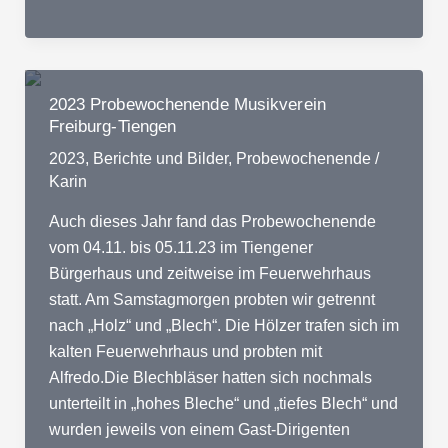
Probewochenende
Musikverein
Freiburg-
Tiengen
2023 Probewochenende Musikverein
Tuniberg-/Feuerwehrhaus
Freiburg-Tiengen
am
2023
,
Berichte und Bilder
,
Probewochenende
/
09.11/10.11
Karin
-
Impressionen
Auch dieses Jahr fand das Probewochenende
vom 04.11. bis 05.11.23 im Tiengener
Bürgerhaus und zeitweise im Feuerwehrhaus
statt. Am Samstagmorgen probten wir getrennt
nach „Holz“ und „Blech“. Die Hölzer trafen sich im
kalten Feuerwehrhaus und probten mit
Alfredo.Die Blechbläser hatten sich nochmals
unterteilt in „hohes Bleche“ und „tiefes Blech“ und
wurden jeweils von einem Gast-Dirigenten