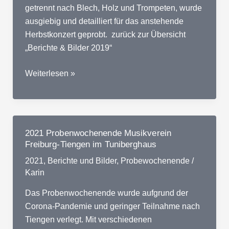
getrennt nach Blech, Holz und Trompeten, wurde
ausgiebig und detailliert für das anstehende
Herbstkonzert geprobt. zurück zur Übersicht
„Berichte & Bilder 2019“
2019
Weiterlesen »
Probenwochenende
Musikverein
Freiburg-
Tiengen
2021 Probenwochenende Musikverein
im
Freiburg-Tiengen im Tuniberghaus
Tuniberghaus
2021
,
Berichte und Bilder
,
Probewochenende
/
Karin
Das Probenwochenende wurde aufgrund der
Corona-Pandemie und geringer Teilnahme nach
Tiengen verlegt. Mit verschiedenen