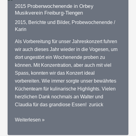
Freiburg-
2015 Probenwochenende in Orbey
Tiengen
Musikverein Freiburg-Tiengen
2015
,
Berichte und Bilder
,
Probewochenende
/
Karin
Als Vorbereitung für unser Jahreskonzert fuhren
wir auch dieses Jahr wieder in die Vogesen, um
dort ungestört ein Wochenende proben zu
können. Mit Konzentration, aber auch mit viel
Spass, konnten wir das Konzert ideal
vorbereiten. Wie immer sorgte unser bewährtes
Küchenteam für kulinarische Highlights. Vielen
herzlichen Dank nochmals an Walter und
Claudia für das grandiose Essen! zurück
2015
Weiterlesen »
Probenwochenende
in