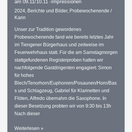
am 09.11/10.11 -Impressionen
-
2024
,
Berichte und Bilder
,
Probewochenende
/
Impressionen
Karin
Unser zur Tradition gewordenes
Probewochenende fand wie bereits letztes Jahr
im Tiengener Bürgerhaus und zeitweise im
Feuerwehrhaus statt. Für die am Samstagmorgen
stattgefundenen Registerproben hatten wir
nachfolgende Gastdirigenten engagiert: Simon
für hohes
Blech/Tenorhorn/Euphonien/Posaunen/Horn/Bas
s und Schlagzeug, Gabriel für Klarinetten und
Flöten, Alfredo übernahm die Saxophone. In
dieser Besetzung probten wir von 9:30 bis 13h
Nach dieser
2024
Weiterlesen »