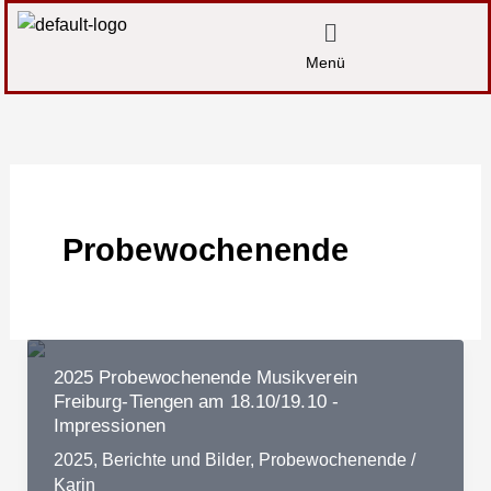
Zum
Menü
Inhalt
Menü
springen
Probewochenende
2025 Probewochenende Musikverein
Freiburg-Tiengen am 18.10/19.10 -
Impressionen
2025
,
Berichte und Bilder
,
Probewochenende
/
Karin