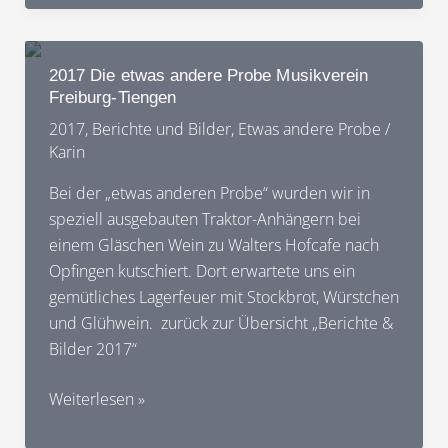
etwas
andere
Probe
2017 Die etwas andere Probe Musikverein
Musikverein
Freiburg-Tiengen
Freiburg-
2017
,
Berichte und Bilder
,
Etwas andere Probe
/
Tiengen
Karin
Bei der „etwas anderen Probe“ wurden wir in
speziell ausgebauten Traktor-Anhängern bei
einem Gläschen Wein zu Walters Hofcafe nach
Opfingen kutschiert. Dort erwartete uns ein
gemütliches Lagerfeuer mit Stockbrot, Würstchen
und Glühwein. zurück zur Übersicht „Berichte &
Bilder 2017“
2017
Weiterlesen »
Die