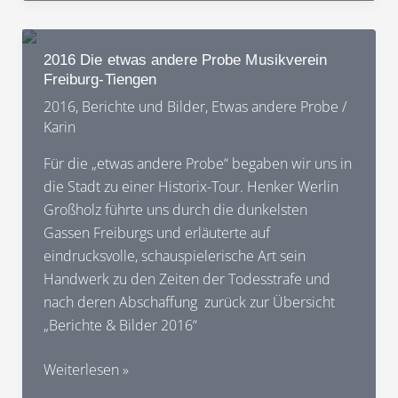
etwas
andere
Probe
2016 Die etwas andere Probe Musikverein
Musikverein
Freiburg-Tiengen
Freiburg-
2016
,
Berichte und Bilder
,
Etwas andere Probe
/
Tiengen
Karin
Für die „etwas andere Probe“ begaben wir uns in
die Stadt zu einer Historix-Tour. Henker Werlin
Großholz führte uns durch die dunkelsten
Gassen Freiburgs und erläuterte auf
eindrucksvolle, schauspielerische Art sein
Handwerk zu den Zeiten der Todesstrafe und
nach deren Abschaffung zurück zur Übersicht
„Berichte & Bilder 2016“
2016
Weiterlesen »
Die