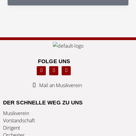
etwas
andere
Probe
Musikverein
Freiburg-
Tiengen
FOLGE UNS
F
L
T
a
i
w
c
n
i
e
k
t
b
e
t
Mail an Musikverein
o
d
e
o
i
r
k
n
DER SCHNELLE WEG ZU UNS
Musikverein
Vorstandschaft
Dirigent
Orchester