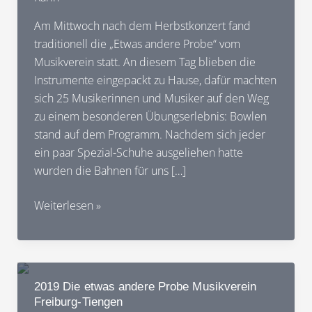
Am Mittwoch nach dem Herbstkonzert fand
traditionell die „Etwas andere Probe“ vom
Musikverein statt. An diesem Tag blieben die
Instrumente eingepackt zu Hause, dafür machten
sich 25 Musikerinnen und Musiker auf den Weg
zu einem besonderen Übungserlebnis: Bowlen
stand auf dem Programm. Nachdem sich jeder
ein paar Spezial-Schuhe ausgeliehen hatte
wurden die Bahnen für uns […]
03.12.2025
Weiterlesen »
Die
„Etwas
andere
Probe“:
2019 Die etwas andere Probe Musikverein
Bowlen
Freiburg-Tiengen