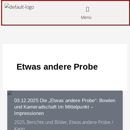
Zum
Menü
Inhalt
Menü
springen
Etwas andere Probe
03.12.2025 Die „Etwas andere Probe“: Bowlen
und Kameradschaft im Mittelpunkt –
Impressionen
2025
,
Berichte und Bilder
,
Etwas andere Probe
/
Karin