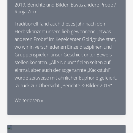
und
2019
,
Berichte und Bilder
,
Etwas andere Probe
/
Kameradschaft
Ronja Zirm
im
Mittelpunkt
Traditionell fand auch dieses Jahr nach dem
–
Herbstkonzert unsere lieb gewonnene „etwas
Impressionen
anderen Probe“ im Kegelcenter Goldgrube statt,
wo wir in verschiedenen Einzeldisziplinen und
Gruppenspielen unser Geschick unter Beweis
stellen konnten. „Alle Neune“ fielen selten auf
einmal, aber auch der sogenannte „Kackstuhl“
wurde zeitweise mit ähnlicher Euphorie gefeiert.
zurück zur Übersicht „Berichte & Bilder 2019“
2019
Weiterlesen »
Die
etwas
andere
Probe