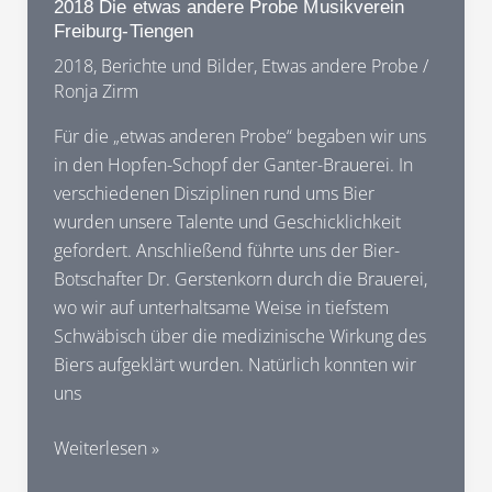
2018 Die etwas andere Probe Musikverein
Musikverein
Freiburg-Tiengen
Freiburg-
2018
,
Berichte und Bilder
,
Etwas andere Probe
/
Tiengen
Ronja Zirm
Für die „etwas anderen Probe“ begaben wir uns
in den Hopfen-Schopf der Ganter-Brauerei. In
verschiedenen Disziplinen rund ums Bier
wurden unsere Talente und Geschicklichkeit
gefordert. Anschließend führte uns der Bier-
Botschafter Dr. Gerstenkorn durch die Brauerei,
wo wir auf unterhaltsame Weise in tiefstem
Schwäbisch über die medizinische Wirkung des
Biers aufgeklärt wurden. Natürlich konnten wir
uns
2018
Weiterlesen »
Die