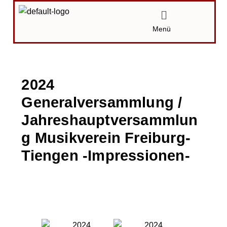
Zum
Menü
Inhalt
Menü
springen
2024
Generalversammlung /
Jahreshauptversammlun
g Musikverein Freiburg-
Tiengen -Impressionen-
Von
Karin
/
26.04.2024