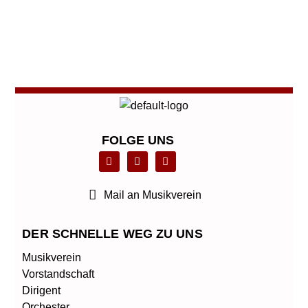
←
Vorheriger Beitrag
Nächster Beitrag
→
FOLGE UNS
F
L
T
a
i
w
c
n
i
e
k
t
b
e
t
Mail an Musikverein
o
d
e
o
i
r
k
n
DER SCHNELLE WEG ZU UNS
Musikverein
Vorstandschaft
Dirigent
Orchester