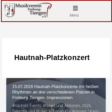
Zum
Menü
Inhalt
Menü
springen
Hautnah-Platzkonzert
15.07.2026 Hautnah-Platzkonzerte mit heißen
Rhythmen an drei verschiedenen Plätzen in
Freiburg-Tiengen- Impressionen
#nächste Events
,
#News und Aktionen
,
2026
,
Berichte und Bilder
,
Hautnah-Platzkonzert
/
Karin