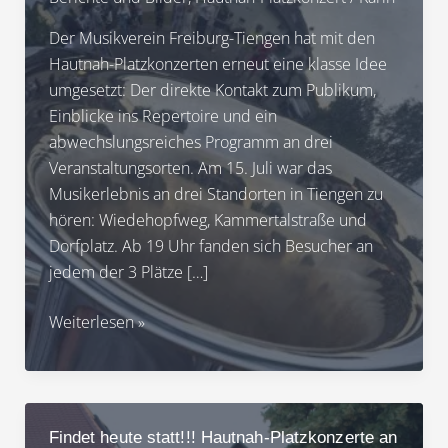
Der Musikverein Freiburg-Tiengen hat mit den
Hautnah-Platzkonzerten erneut eine klasse Idee
umgesetzt: Der direkte Kontakt zum Publikum,
Einblicke ins Repertoire und ein
abwechslungsreiches Programm an drei
Veranstaltungsorten. Am 15. Juli war das
Musikerlebnis an drei Standorten in Tiengen zu
hören: Wiedehopfweg, Kammertalstraße und
Dorfplatz. Ab 19 Uhr fanden sich Besucher an
jedem der 3 Plätze […]
15.07.2026
Weiterlesen »
Hautnah-
Platzkonzerte
mit
heißen
Findet heute statt!!! Hautnah-Platzkonzerte an