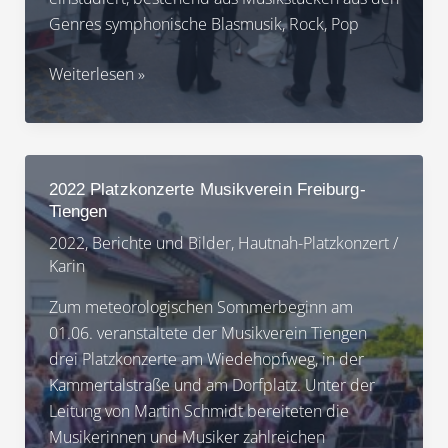
Genres symphonische Blasmusik, Rock, Pop
2023
Weiterlesen »
Hautnah-
Platzkonzerte
Musikverein
Freiburg-
2022 Platzkonzerte Musikverein Freiburg-
Tiengen
Tiengen
an
2022
,
Berichte und Bilder
,
Hautnah-Platzkonzert
/
3
Karin
Plätzen
in
Zum meteorologischen Sommerbeginn am
Tiengen
01.06. veranstaltete der Musikverein Tiengen
drei Platzkonzerte am Wiedehopfweg, in der
Kammertalstraße und am Dorfplatz. Unter der
Leitung von Martin Schmidt bereiteten die
Musikerinnen und Musiker zahlreichen