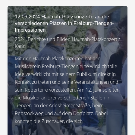
Hautnah-
Platzkonzerte
12.06.2024 Hautnah-Platzkonzerte an drei
an
verschiedenen Plätzen in Freiburg-Tiengen-
drei
Impressionen
verschiedenen
2024
,
Berichte und Bilder
,
Hautnah-Platzkonzert
/
Plätzen
Karin
in
Mit den Hautnah-Platzkonzerten hat der
Freiburg-
Musikverein Freiburg-Tiengen eine wirklich tolle
Tiengen
Idee verwirklicht mit seinem Publikum direkt in
Kontakt zu treten und seine Veranstaltungen und
sein Repertoire vorzustellen. Am 12. Juni spielten
die Musiker an drei verschiedenen Stellen in
Tiengen, an der Arlesheimer Straße, beim
Rebstockweg und auf dem Dorfplatz. Dabei
konnten die Zuschauer, die sich