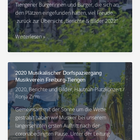
Tiengener Bürgerinnen und Bürger, die sich an
den Plätzen eingefunden hatten, viel Freude.
zurück zur Übersicht „Berichte & Bilder 2022“
2022
Weiterlesen »
Platzkonzerte
Musikverein
Freiburg-
Tiengen
2020 Musikalischer Dorfspaziergang
Musikverein Freiburg-Tiengen
2020
,
Berichte und Bilder
,
Hautnah-Platzkonzert
/
Ronja Zirm
Gemeinsam mit der Sonne um die Wette
gestrahlt haben wir Musiker bei unserem
langersehnten ersten Auftritt nach der
coronabedingten Pause. Unter der Leitung