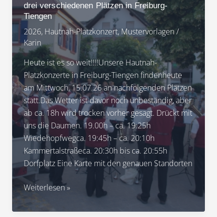
Rhythmen
drei verschiedenen Plätzen in Freiburg-
an
Tiengen
drei
2026
,
Hautnah-Platzkonzert
,
Mustervorlagen
/
verschiedenen
Karin
Plätzen
Heute ist es so weit!!!!Unsere Hautnah-
in
Platzkonzerte in Freiburg-Tiengen findenheute
Freiburg-
am Mittwoch, 15.07.26 an nachfolgenden Plätzen
Tiengen-
statt.Das Wetter ist davor noch unbeständig, aber
Impressionen
ab ca. 18h wird trocken vorher gesagt. Drückt mit
uns die Daumen. 19.00h – ca. 19:25h
Wiedehopfwegca. 19:45h – ca. 20:10h
Kammertalstraßeca. 20:30h bis ca. 20:55h
Dorfplatz Eine Karte mit den genauen Standorten
Findet
Weiterlesen »
heute
statt!!!