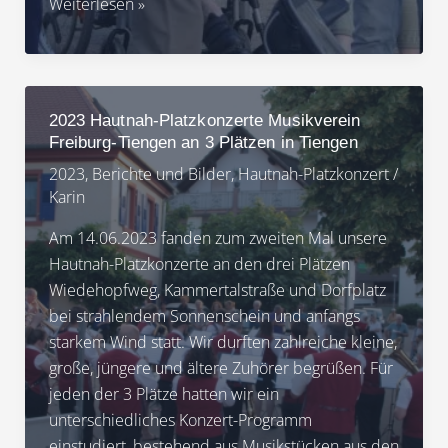
12.06.2024
Weiterlesen »
Hautnah-
Platzkonzerte
an
drei
2023 Hautnah-Platzkonzerte Musikverein
verschiedenen
Freiburg-Tiengen an 3 Plätzen in Tiengen
Plätzen
2023
,
Berichte und Bilder
,
Hautnah-Platzkonzert
/
in
Karin
Freiburg-
Tiengen-
Am 14.06.2023 fanden zum zweiten Mal unsere
Impressionen
Hautnah-Platzkonzerte an den drei Plätzen
Wiedehopfweg, Kammertalstraße und Dorfplatz
bei strahlendem Sonnenschein und anfangs
starkem Wind statt. Wir durften zahlreiche kleine,
große, jüngere und ältere Zuhörer begrüßen. Für
jeden der 3 Plätze hatten wir ein
unterschiedliches Konzert-Programm
einstudiert, bestehend aus Musikstücken aus den