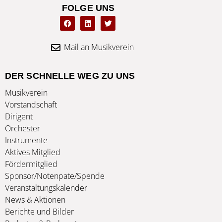
FOLGE UNS
F
L
T
a
i
w
c
n
i
e
k
t
b
e
t
Mail an Musikverein
o
d
e
o
i
r
k
n
DER SCHNELLE WEG ZU UNS
Musikverein
Vorstandschaft
Dirigent
Orchester
Instrumente
Aktives Mitglied
Fördermitglied
Sponsor/Notenpate/Spende
Veranstaltungskalender
News & Aktionen
Berichte und Bilder